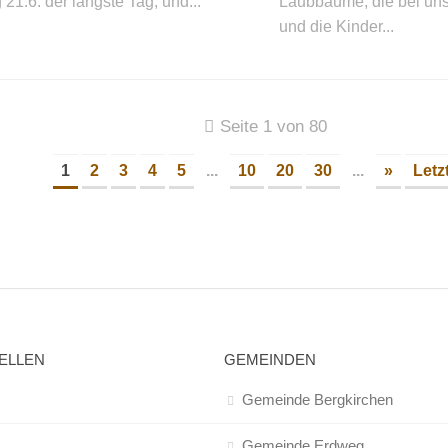
21.6. der längste Tag, und...
Laubbäume, die bei un
und die Kinder...
Seite 1 von 80
1
2
3
4
5
...
10
20
30
...
»
Letz
ELLEN
GEMEINDEN
Gemeinde Bergkirchen
Gemeinde Erdweg