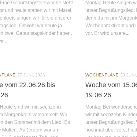
Eine Geburtstagsfeierwoche steht
Montag Heute singen wi
r und heute starten wir mit Marei.
unser Begrüßungslied. 
nkreis singen wir für sie unserer
denn da mit im Morgenkr
agslied. Obwohl wir heute ja
Wochenpraktikant und In
ich zwei Geburtstagskinder haben,
vor. Er wird unsere...
r...
NPLÄNE
27 JUNI, 2026
WOCHENPLÄNE
23 JUNI
 vom 22.06.26 bis
Woche vom 15.06
.26
19.06.26
Heute sind wir mit sechzehn
Montag Bei wunderschö
im Morgenkreis versammelt. Wir
wir mit sechzehn Kinde
n den Sommer mit dem Lied „Es
unser Begrüßungslied. 
e Mutter„. Außerdem war am
nochmal über verschie