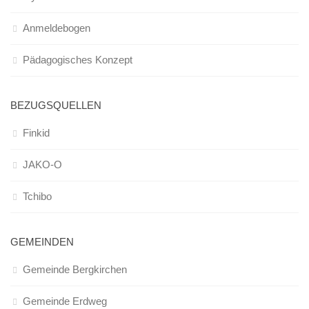
Infos und Team
Anmeldebogen
Bildergalerie
Nachmittagsgruppen
Pädagogisches Konzept
Waldwölfe
Bildergalerie
BEZUGSQUELLEN
Galerie 2014/2015
Finkid
Galerie 2013/2014
JAKO-O
Galerie 2012/2013
Tchibo
Die Klassiker
Login
GEMEINDEN
Gemeinde Bergkirchen
Gemeinde Erdweg