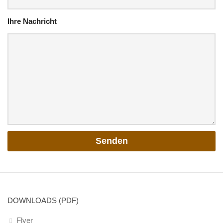
Kindergarten
Ihre Nachricht
Team
Pädagogisches Konzept
Ausrüstung im Kindergarten
Inklusion
Wochenpläne
Elternarbeit
Alle Termine im Überblick
Archiv
Presse
Waldspielgruppe
Pädagogisches Konzept
DOWNLOADS (PDF)
Wald- und Naturpädagogik
Flyer