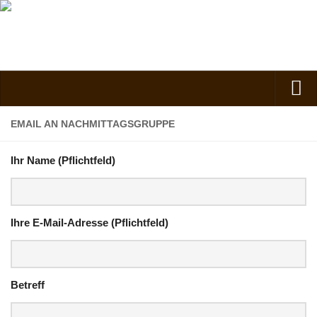
Verein
EMAIL AN NACHMITTAGSGRUPPE
Vorstand
Ihr Name (Pflichtfeld)
Kontakt
Vorstand
Spielgruppe
Ihre E-Mail-Adresse (Pflichtfeld)
Kindergarten
Nachmittagsgruppe
Betreff
Anfahrt
Kosten, Beiträge und Mitgliedschaft