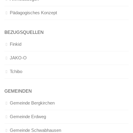
Infos und Team
Pädagogisches Konzept
Bildergalerie
Nachmittagsgruppen
BEZUGSQUELLEN
Waldwölfe
Finkid
Bildergalerie
Galerie 2014/2015
JAKO-O
Galerie 2013/2014
Tchibo
Galerie 2012/2013
Die Klassiker
GEMEINDEN
Login
Gemeinde Bergkirchen
Gemeinde Erdweg
Gemeinde Schwabhausen