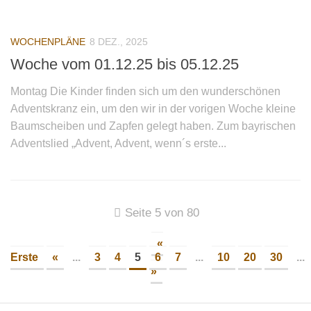
Infos und Team
Bildergalerie
WOCHENPLÄNE
8 DEZ., 2025
Nachmittagsgruppen
Woche vom 01.12.25 bis 05.12.25
Waldwölfe
Montag Die Kinder finden sich um den wunderschönen
Bildergalerie
Adventskranz ein, um den wir in der vorigen Woche kleine
Baumscheiben und Zapfen gelegt haben. Zum bayrischen
Galerie 2014/2015
Adventslied „Advent, Advent, wenn´s erste...
Galerie 2013/2014
Galerie 2012/2013
Die Klassiker
Seite 5 von 80
Login
«
Erste
«
...
3
4
5
6
7
...
10
20
30
...
»