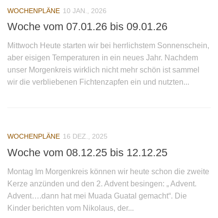
Kindergarten
WOCHENPLÄNE
10 JAN., 2026
Woche vom 07.01.26 bis 09.01.26
Team
Pädagogisches Konzept
Mittwoch Heute starten wir bei herrlichstem Sonnenschein,
aber eisigen Temperaturen in ein neues Jahr. Nachdem
Ausrüstung im Kindergarten
unser Morgenkreis wirklich nicht mehr schön ist sammel
Inklusion
wir die verbliebenen Fichtenzapfen ein und nutzten...
Wochenpläne
Elternarbeit
Alle Termine im Überblick
WOCHENPLÄNE
16 DEZ., 2025
Archiv
Woche vom 08.12.25 bis 12.12.25
Presse
Montag Im Morgenkreis können wir heute schon die zweite
Waldspielgruppe
Kerze anzünden und den 2. Advent besingen: „ Advent.
Pädagogisches Konzept
Advent….dann hat mei Muada Guatal gemacht“. Die
Kinder berichten vom Nikolaus, der...
Wald- und Naturpädagogik