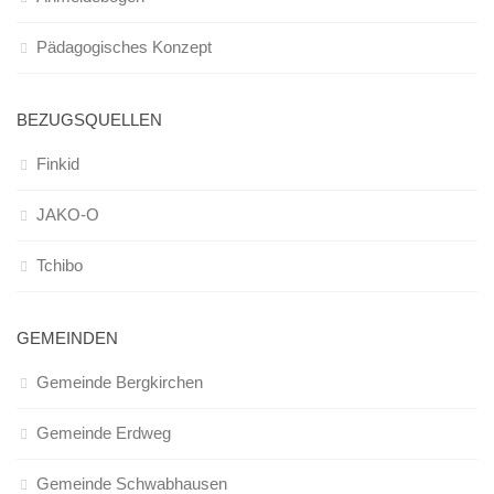
Infos und Team
Pädagogisches Konzept
Bildergalerie
Nachmittagsgruppen
BEZUGSQUELLEN
Waldwölfe
Finkid
Bildergalerie
Galerie 2014/2015
JAKO-O
Galerie 2013/2014
Tchibo
Galerie 2012/2013
Die Klassiker
GEMEINDEN
Login
Gemeinde Bergkirchen
Gemeinde Erdweg
Gemeinde Schwabhausen