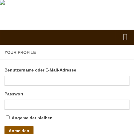
Verein
YOUR PROFILE
Vorstand
Benutzername oder E-Mail-Adresse
Kontakt
Vorstand
Spielgruppe
Passwort
Kindergarten
Nachmittagsgruppe
Angemeldet bleiben
Anfahrt
Kosten, Beiträge und Mitgliedschaft