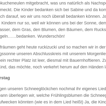
kucheneulen mitgebracht, was uns natürlich als Nachsp
hmeckt. Die Kinder bedanken sich bei Sabine und da ko
ch darauf, wo wir uns noch überall bedanken können. Ja
 Kindern nur so, weil wir können uns bei der Sonne, dem
sser, dem Gras, den Blumen, den Bäumen, dem Rucksa
ögeln……bedanken. Wunderschön!
fräumen geht heute ruckizucki und so machen wir in de
ngssonne unseren Abschlusskreis mit unserem Morgenlied
in rechter Platz ist leer, diesmal mit Bauernhoftieren. 
Kind, das möchte, noch verkehrt herum auf den Händen l
rstag
ngen unseren Schneeglöckchen nochmal ihr eigenes Lied,
 Dann überlegen wir, welche Frühlingsblumen die Schnee
ufwecken könnten (wie es in dem Lied heißt) Ja, die Ki