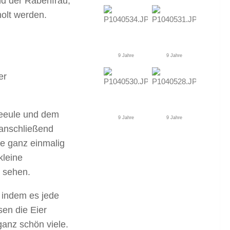
d der Rabenfrau,
olt werden.
9 Jahre
9 Jahre
er
eeeule und dem
9 Jahre
9 Jahre
 anschließend
le ganz einmalig
kleine
 sehen.
 indem es jede
en die Eier
anz schön viele.