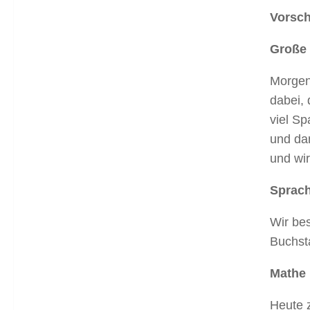
Vorsch
Große 
Morgen 
dabei, 
viel Sp
und da
und wir
Sprac
Wir bes
Buchsta
Mathe
Heute 