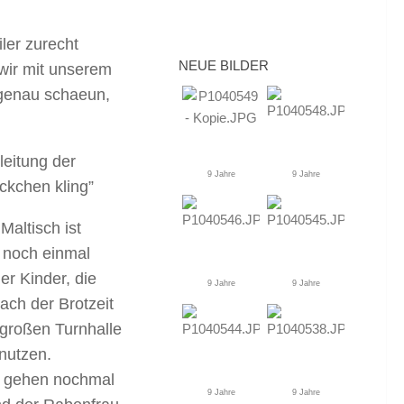
iler zurecht
NEUE BILDER
wir mit unserem
 genau schaeun,
leitung der
9 Jahre
9 Jahre
ckchen kling”
Maltisch ist
 noch einmal
er Kinder, die
9 Jahre
9 Jahre
ach der Brotzeit
 großen Turnhalle
nutzen.
r gehen nochmal
9 Jahre
9 Jahre