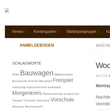
Verein
Kindergarten
Waldspielgruppe
N
ANMELDEBOGEN
WOCH
Woc
SCHLAGWORTE
Bauwagen
Afrika
Bibabutzemann
AUTOR
Freispiel
Brennesseln
Brotzeit
Elternarbeit
Monta
Geburtstag
Kapuzinerkresse
Keltenplatz
Morgenkreis
Pfannkuchenteig
Schatzsuche
Nachde
Vorschule
Tierpark
Trommeln
Unterstand
Vormitt
Werkstatt
Wochenbericht