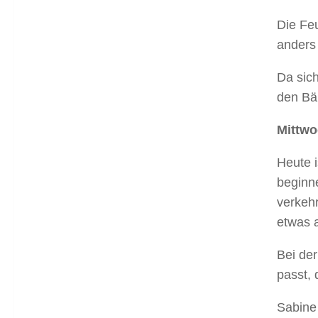
Die Fe
anders 
Da sic
den Bä
Mittw
Heute 
beginn
verkeh
etwas 
Bei der
passt, 
Sabine