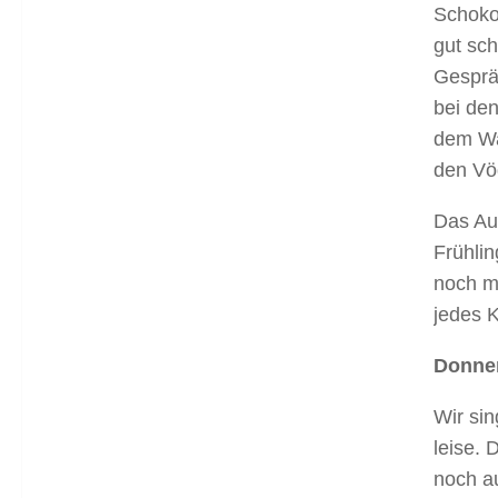
Schoko
gut sc
Gesprä
bei den
dem Wa
den V
Das Au
Frühli
noch me
jedes 
Donne
Wir si
leise.
noch a