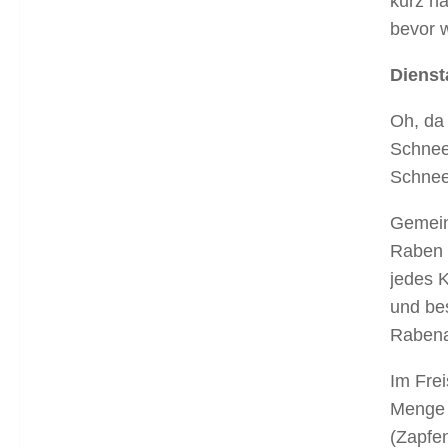
kurz n
bevor 
Dienst
Oh, da 
Schnee
Schnee
Gemein
Raben n
jedes K
und be
Rabena
Im Frei
Menge 
(Zapfe