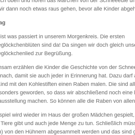
ach oben und hören das Märchen von der Schneeeule un
wir dann noch etwas raus gehen, bevor alle Kinder abgeh
ag
ist was passiert in unserem Morgenkreis. Die ersten
glöckchenblüten sind da! Da singen wir doch gleich uns
glöckchenlied zur Begrüßung.
sam erzählen die Kinder die Geschichte von der Schn
ach, damit sie auch jeder in Erinnerung hat. Dazu darf
ind mit den Kohlestiften einen Raben malen. Die sind al
sonders geworden, so dass wir abschließend noch eine 
usstellung machen. So können alle die Raben von allen
spiel wird wieder im Haus der großen Mädchen gespielt,
Tiere gibt und auch jede Menge zu tun. Schließlich müss
n) von den Hühnern abgesammelt werden und das sind g