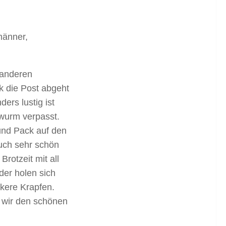
männer,
 anderen
ik die Post abgeht
ers lustig ist
rwurm verpasst.
und Pack auf den
auch sehr schön
rotzeit mit all
der holen sich
ckere Krapfen.
 wir den schönen