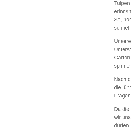
Tulpen
erinnsr
So, no
schnell
Unsere
Unterst
Garten
spinnen
Nach d
die jün
Fragen
Da die 
wir un
dürfen 