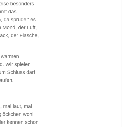
eise besonders
mmt das
, da sprudelt es
 Mond, der Luft,
ck, der Flasche,
r warmen
. Wir spielen
Zum Schluss darf
aufen.
 mal laut, mal
glöckchen wohl
nder kennen schon