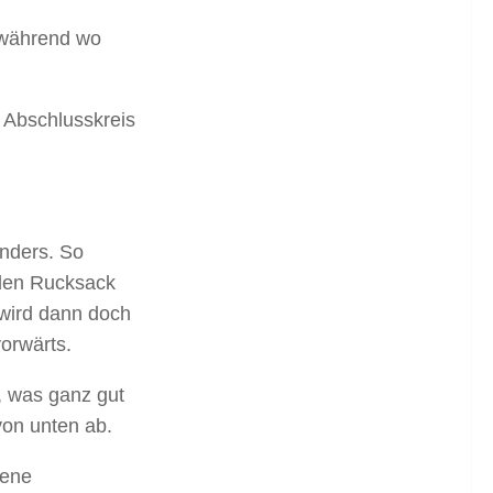
 während wo
 Abschlusskreis
anders. So
 den Rucksack
wird dann doch
orwärts.
, was ganz gut
von unten ab.
kene