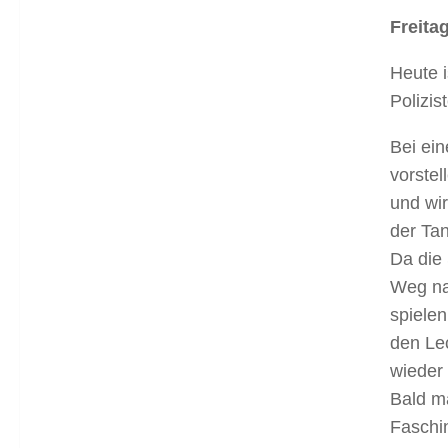
Freita
Heute 
Polizis
Bei ein
vorstel
und wir
der Tan
Da die
Weg nac
spielen
den Le
wieder
Bald m
Faschi