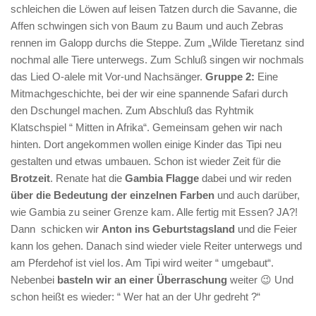
schleichen die Löwen auf leisen Tatzen durch die Savanne, die
Affen schwingen sich von Baum zu Baum und auch Zebras
rennen im Galopp durchs die Steppe. Zum „Wilde Tieretanz sind
nochmal alle Tiere unterwegs. Zum Schluß singen wir nochmals
das Lied O-alele mit Vor-und Nachsänger.
Gruppe 2:
Eine
Mitmachgeschichte, bei der wir eine spannende Safari durch
den Dschungel machen. Zum Abschluß das Ryhtmik
Klatschspiel “ Mitten in Afrika“. Gemeinsam gehen wir nach
hinten. Dort angekommen wollen einige Kinder das Tipi neu
gestalten und etwas umbauen. Schon ist wieder Zeit für die
Brotzeit
. Renate hat die
Gambia Flagge
dabei und wir reden
über die Bedeutung der einzelnen Farben
und auch darüber,
wie Gambia zu seiner Grenze kam. Alle fertig mit Essen? JA?!
Dann schicken wir
Anton ins Geburtstagsland
und die Feier
kann los gehen. Danach sind wieder viele Reiter unterwegs und
am Pferdehof ist viel los. Am Tipi wird weiter “ umgebaut“.
Nebenbei
basteln wir an einer Überraschung
weiter 😉 Und
schon heißt es wieder: “ Wer hat an der Uhr gedreht ?“