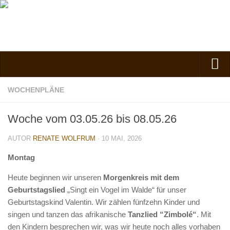
Verein
WOCHENPLÄNE
Vorstand
Woche vom 03.05.26 bis 08.05.26
Kontakt
AUTOR
RENATE WOLFRUM
· 10 MAI, 2026
Vorstand
Spielgruppe
Montag
Kindergarten
Heute beginnen wir unseren
Morgenkreis mit dem
Geburtstagslied
„Singt ein Vogel im Walde“ für unser
Nachmittagsgruppe
Geburtstagskind Valentin. Wir zählen fünfzehn Kinder und
Anfahrt
singen und tanzen das afrikanische
Tanzlied “Zimbolé“
. Mit
Kosten, Beiträge und Mitgliedschaft
den Kindern besprechen wir, was wir heute noch alles vorhaben