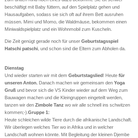
Infos und Team
beschäftigt mit Baby füttern, auf den Spielplatz gehen und
Bildergalerie
Hausaufgaben, sodass sie sich oft auf ihrem Bett ausruhen
müssen. Mimi und Momo, die Waldmäuse, bekommen einen
Nachmittagsgruppen
Miniwaldspielplatz und ein Wohnmobil zum Kuscheln.
Waldwölfe
Die Zeit genügt gerade noch für unser
Geburtstagsspiel
Bildergalerie
Hatschi patschi
, und schon sind die Eltern zum Abholen da.
Galerie 2014/2015
Dienstag
Galerie 2013/2014
Und wieder starten wir mit dem
Geburtstagslied
! Heute
für
Galerie 2012/2013
unseren Anton.
Danach machen wir gemeinsam den
Yoga
Die Klassiker
Gruß
und bevor sich die VS Kinder wieder auf dem Weg zum
Bauwagen machen und die Kleingruppen eingeteilt werden,
Login
tanzen wir den
Zimbole Tanz
wo wir alle schnell ins schwitzen
kommen;-).
Gruppe 1:
Heute schleichen wilde Tiere durch die afrikanische Landschaft.
Wir überlegen welches Tier wo in Afrika und in welcher
Landschaft wohnen könnte. Mit Begleitung der kleinen Djembe