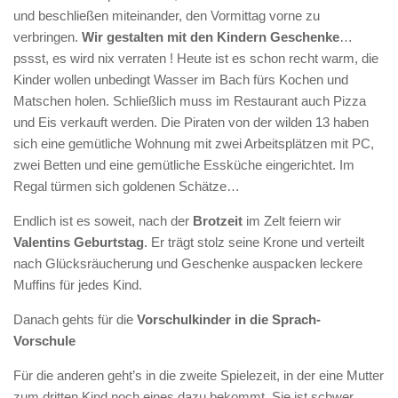
und beschließen miteinander, den Vormittag vorne zu
Kindergarten
verbringen.
Wir gestalten mit den Kindern Geschenke
…
Team
pssst, es wird nix verraten ! Heute ist es schon recht warm, die
Kinder wollen unbedingt Wasser im Bach fürs Kochen und
Pädagogisches Konzept
Matschen holen. Schließlich muss im Restaurant auch Pizza
Ausrüstung im Kindergarten
und Eis verkauft werden. Die Piraten von der wilden 13 haben
Inklusion
sich eine gemütliche Wohnung mit zwei Arbeitsplätzen mit PC,
zwei Betten und eine gemütliche Essküche eingerichtet. Im
Wochenpläne
Regal türmen sich goldenen Schätze…
Elternarbeit
Endlich ist es soweit, nach der
Brotzeit
im Zelt feiern wir
Alle Termine im Überblick
Valentins Geburtstag
. Er trägt stolz seine Krone und verteilt
Archiv
nach Glücksräucherung und Geschenke auspacken leckere
Muffins für jedes Kind.
Presse
Waldspielgruppe
Danach gehts für die
Vorschulkinder in die Sprach-
Vorschule
Pädagogisches Konzept
Für die anderen geht’s in die zweite Spielezeit, in der eine Mutter
Wald- und Naturpädagogik
zum dritten Kind noch eines dazu bekommt. Sie ist schwer