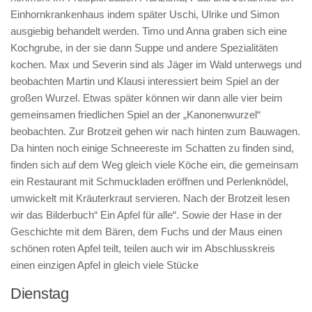
Einhornkrankenhaus indem später Uschi, Ulrike und Simon
Kindergarten
ausgiebig behandelt werden. Timo und Anna graben sich eine
Team
Kochgrube, in der sie dann Suppe und andere Spezialitäten
kochen. Max und Severin sind als Jäger im Wald unterwegs und
Pädagogisches Konzept
beobachten Martin und Klausi interessiert beim Spiel an der
Ausrüstung im Kindergarten
großen Wurzel. Etwas später können wir dann alle vier beim
Inklusion
gemeinsamen friedlichen Spiel an der „Kanonenwurzel“
beobachten. Zur Brotzeit gehen wir nach hinten zum Bauwagen.
Wochenpläne
Da hinten noch einige Schneereste im Schatten zu finden sind,
Elternarbeit
finden sich auf dem Weg gleich viele Köche ein, die gemeinsam
Alle Termine im Überblick
ein Restaurant mit Schmuckladen eröffnen und Perlenknödel,
umwickelt mit Kräuterkraut servieren. Nach der Brotzeit lesen
Archiv
wir das Bilderbuch“ Ein Apfel für alle“. Sowie der Hase in der
Presse
Geschichte mit dem Bären, dem Fuchs und der Maus einen
schönen roten Apfel teilt, teilen auch wir im Abschlusskreis
Waldspielgruppe
einen einzigen Apfel in gleich viele Stücke
Pädagogisches Konzept
Dienstag
Wald- und Naturpädagogik