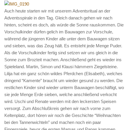
Infos und Team
Auch heute starten wir mit unserem Adventsritual an der
Bildergalerie
Adventsspirale in den Tag. Gleich danach gehen wir nach
Nachmittagsgruppen
hinten, scheint es doch, als würde die Sonne rauskommen. Die
Vorschulkinder dürfen gelich im Bauwagen zur Vorschule,
Waldwölfe
während die jüngeren Kinder alle unter dem Bauwagen sitzen
Bildergalerie
und sieben, was das Zeug hält. Es entsteht jede Menge Puder.
Als die Vorschulkinder fertig sind setzen wir uns gleich in die
Galerie 2014/2015
Sonne zum Brozteit machen. Anschließend geht es wieder ins
Galerie 2013/2014
Spieleland. Martin, Simon und Klausi hämmern Ziegelsteine.
Lilija hat ein ganz schön wildes Pferdchen (Elisabeth), welches
Galerie 2012/2013
dringend “Kamente” braucht um wieder gesund zu werden. Die
Die Klassiker
restlichen Kinder sind wieder unterm Bauwagen beschäftigt, wo
Login
sie jede Menge Erde sieben, welche anschließend verkocht
wird. Uschi und Renate werden mit den leckersten Speisen
versorgt. Zum Abschlußkreis gehen wir nach vorne zum
Keltenplatz, dort hören wir noch die Geschichte “Weihnachten
bei den Tannenwichteln” und machen noch ein paar
Fingerspiele, bevor die ersten Mamas und Papas kommen.