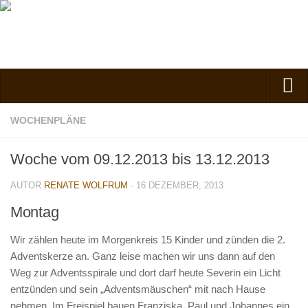
Verein
WOCHENPLÄNE
Vorstand
Woche vom 09.12.2013 bis 13.12.2013
Kontakt
AUTOR
RENATE WOLFRUM
· 16 DEZEMBER, 2013
Vorstand
Montag
Spielgruppe
Kindergarten
Wir zählen heute im Morgenkreis 15 Kinder und zünden die 2.
Nachmittagsgruppe
Adventskerze an. Ganz leise machen wir uns dann auf den
Weg zur Adventsspirale und dort darf heute Severin ein Licht
Anfahrt
entzünden und sein „Adventsmäuschen“ mit nach Hause
Kosten, Beiträge und Mitgliedschaft
nehmen. Im Freispiel bauen Franziska, Paul und Johannes ein