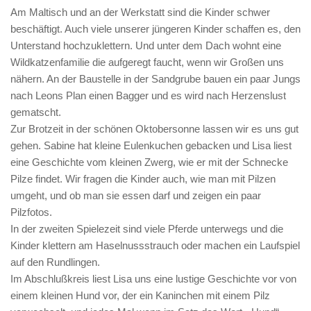
Am Maltisch und an der Werkstatt sind die Kinder schwer
Kindergarten
beschäftigt. Auch viele unserer jüngeren Kinder schaffen es, den
Team
Unterstand hochzuklettern. Und unter dem Dach wohnt eine
Wildkatzenfamilie die aufgeregt faucht, wenn wir Großen uns
Pädagogisches Konzept
nähern. An der Baustelle in der Sandgrube bauen ein paar Jungs
Ausrüstung im Kindergarten
nach Leons Plan einen Bagger und es wird nach Herzenslust
Inklusion
gematscht.
Zur Brotzeit in der schönen Oktobersonne lassen wir es uns gut
Wochenpläne
gehen. Sabine hat kleine Eulenkuchen gebacken und Lisa liest
Elternarbeit
eine Geschichte vom kleinen Zwerg, wie er mit der Schnecke
Pilze findet. Wir fragen die Kinder auch, wie man mit Pilzen
Alle Termine im Überblick
umgeht, und ob man sie essen darf und zeigen ein paar
Archiv
Pilzfotos.
Presse
In der zweiten Spielezeit sind viele Pferde unterwegs und die
Kinder klettern am Haselnussstrauch oder machen ein Laufspiel
Waldspielgruppe
auf den Rundlingen.
Pädagogisches Konzept
Im Abschlußkreis liest Lisa uns eine lustige Geschichte vor von
einem kleinen Hund vor, der ein Kaninchen mit einem Pilz
Wald- und Naturpädagogik