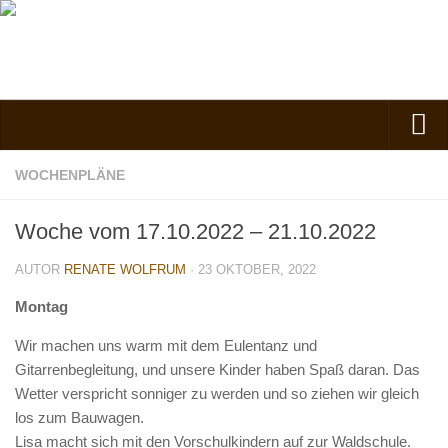
Verein
WOCHENPLÄNE
Vorstand
Woche vom 17.10.2022 – 21.10.2022
Kontakt
AUTOR
RENATE WOLFRUM
· 23 OKTOBER, 2022
Vorstand
Spielgruppe
Montag
Kindergarten
Wir machen uns warm mit dem Eulentanz und
Gitarrenbegleitung, und unsere Kinder haben Spaß daran. Das
Nachmittagsgruppe
Wetter verspricht sonniger zu werden und so ziehen wir gleich
Anfahrt
los zum Bauwagen.
Kosten, Beiträge und Mitgliedschaft
Lisa macht sich mit den Vorschulkindern auf zur Waldschule.