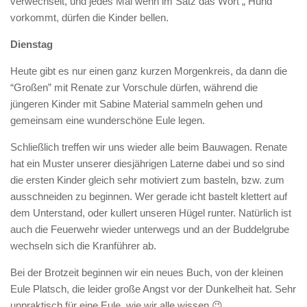
verwechselt, und jedes Mal wenn im Satz das Wort „ Hund“
Infos und Team
vorkommt, dürfen die Kinder bellen.
Bildergalerie
Dienstag
Nachmittagsgruppen
Heute gibt es nur einen ganz kurzen Morgenkreis, da dann die
Waldwölfe
“Großen” mit Renate zur Vorschule dürfen, während die
Bildergalerie
jüngeren Kinder mit Sabine Material sammeln gehen und
gemeinsam eine wunderschöne Eule legen.
Galerie 2014/2015
Schließlich treffen wir uns wieder alle beim Bauwagen. Renate
Galerie 2013/2014
hat ein Muster unserer diesjährigen Laterne dabei und so sind
Galerie 2012/2013
die ersten Kinder gleich sehr motiviert zum basteln, bzw. zum
ausschneiden zu beginnen. Wer gerade icht bastelt klettert auf
Die Klassiker
dem Unterstand, oder kullert unseren Hügel runter. Natürlich ist
Login
auch die Feuerwehr wieder unterwegs und an der Buddelgrube
wechseln sich die Kranführer ab.
Bei der Brotzeit beginnen wir ein neues Buch, von der kleinen
Eule Platsch, die leider große Angst vor der Dunkelheit hat. Sehr
unpraktisch für eine Eule, wie wir alle wissen 😉