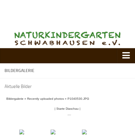
Verein
BILDERGALERIE
Vorstand
Aktuelle Bilder
Kontakt
Bildergalerie
»
Recently uploaded photos
Vorstand
»
P1040530.JPG
Spielgruppe
|
Starte Diaschau
|
Kindergarten
Nachmittagsgruppe