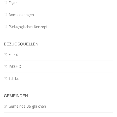
Pädagogisches Konzept
Flyer
Wald- und Naturpädagogik
Anmeldebogen
Infos und Team
Pädagogisches Konzept
Bildergalerie
Nachmittagsgruppen
BEZUGSQUELLEN
Waldwölfe
Bildergalerie
Finkid
Galerie 2014/2015
JAKO-O
Galerie 2013/2014
Tchibo
Galerie 2012/2013
Die Klassiker
GEMEINDEN
Login
Gemeinde Bergkirchen