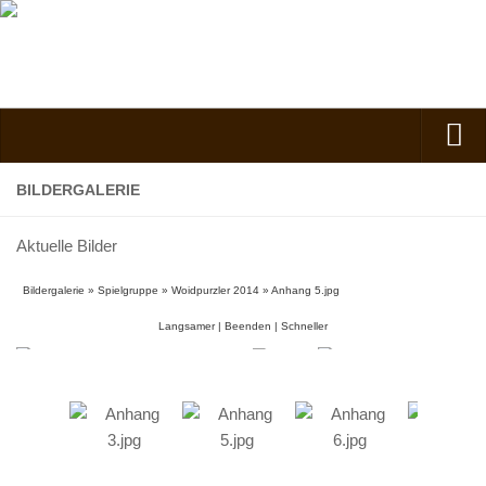
Verein
BILDERGALERIE
Vorstand
Aktuelle Bilder
Kontakt
Bildergalerie
»
Spielgruppe
»
Woidpurzler 2014
»
Anhang 5.jpg
Vorstand
Langsamer
|
Beenden
|
Schneller
Spielgruppe
Kindergarten
Nachmittagsgruppe
Anfahrt
Kosten, Beiträge und Mitgliedschaft