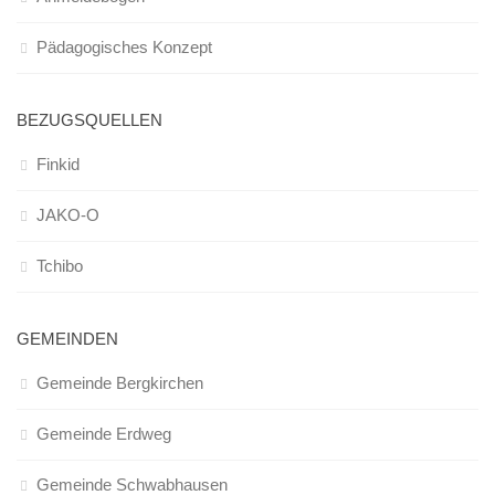
Infos und Team
Pädagogisches Konzept
Bildergalerie
Nachmittagsgruppen
BEZUGSQUELLEN
Waldwölfe
Finkid
Bildergalerie
Galerie 2014/2015
JAKO-O
Galerie 2013/2014
Tchibo
Galerie 2012/2013
Die Klassiker
GEMEINDEN
Login
Gemeinde Bergkirchen
Gemeinde Erdweg
Gemeinde Schwabhausen