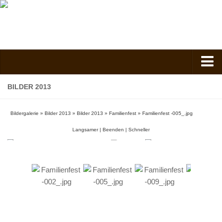
Verein
BILDER 2013
Vorstand
Bildergalerie
»
Bilder 2013
»
Bilder 2013
»
Familienfest
»
Familienfest -005_.jpg
Kontakt
Langsamer
|
Beenden
|
Schneller
Vorstand
Spielgruppe
Kindergarten
Nachmittagsgruppe
Anfahrt
Kosten, Beiträge und Mitgliedschaft