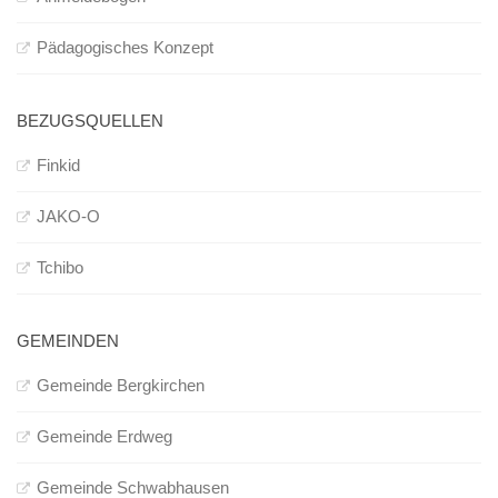
Infos und Team
Pädagogisches Konzept
Bildergalerie
Nachmittagsgruppen
BEZUGSQUELLEN
Waldwölfe
Bildergalerie
Finkid
Galerie 2014/2015
JAKO-O
Galerie 2013/2014
Tchibo
Galerie 2012/2013
Die Klassiker
GEMEINDEN
Login
Gemeinde Bergkirchen
Gemeinde Erdweg
Gemeinde Schwabhausen