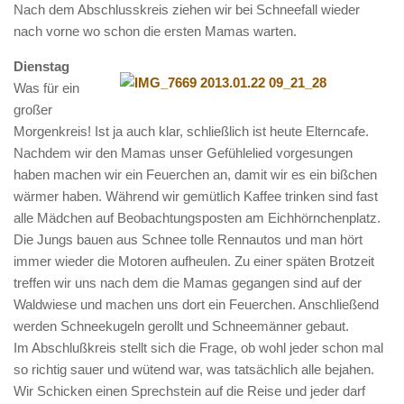
Infos und Team
Nach dem Abschlusskreis ziehen wir bei Schneefall wieder
nach vorne wo schon die ersten Mamas warten.
Bildergalerie
Dienstag
Nachmittagsgruppen
Was für ein
Waldwölfe
großer
Morgenkreis! Ist ja auch klar, schließlich ist heute Elterncafe.
Bildergalerie
Nachdem wir den Mamas unser Gefühlelied vorgesungen
Galerie 2014/2015
haben machen wir ein Feuerchen an, damit wir es ein bißchen
Galerie 2013/2014
wärmer haben. Während wir gemütlich Kaffee trinken sind fast
alle Mädchen auf Beobachtungsposten am Eichhörnchenplatz.
Galerie 2012/2013
Die Jungs bauen aus Schnee tolle Rennautos und man hört
Die Klassiker
immer wieder die Motoren aufheulen. Zu einer späten Brotzeit
treffen wir uns nach dem die Mamas gegangen sind auf der
Login
Waldwiese und machen uns dort ein Feuerchen. Anschließend
werden Schneekugeln gerollt und Schneemänner gebaut.
Im Abschlußkreis stellt sich die Frage, ob wohl jeder schon mal
so richtig sauer und wütend war, was tatsächlich alle bejahen.
Wir Schicken einen Sprechstein auf die Reise und jeder darf