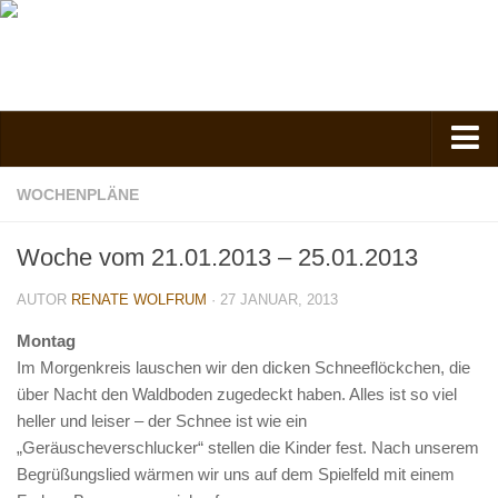
Verein
WOCHENPLÄNE
Vorstand
Woche vom 21.01.2013 – 25.01.2013
Kontakt
AUTOR
RENATE WOLFRUM
Vorstand
· 27 JANUAR, 2013
Spielgruppe
Montag
Im Morgenkreis lauschen wir den dicken Schneeflöckchen, die
Kindergarten
über Nacht den Waldboden zugedeckt haben. Alles ist so viel
Nachmittagsgruppe
heller und leiser – der Schnee ist wie ein
„Geräuscheverschlucker“ stellen die Kinder fest. Nach unserem
Anfahrt
Begrüßungslied wärmen wir uns auf dem Spielfeld mit einem
Kosten, Beiträge und Mitgliedschaft