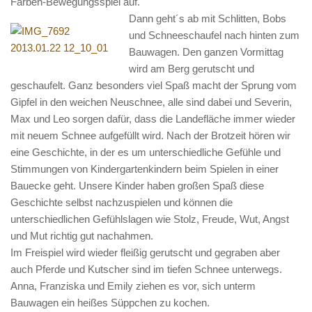
Farben-Bewegungsspiel auf.
Kindergarten
Dann geht´s ab mit Schlitten, Bobs
und Schneeschaufel nach hinten zum
Team
Bauwagen. Den ganzen Vormittag
Pädagogisches Konzept
wird am Berg gerutscht und
geschaufelt. Ganz besonders viel Spaß macht der Sprung vom
Ausrüstung im Kindergarten
Gipfel in den weichen Neuschnee, alle sind dabei und Severin,
Inklusion
Max und Leo sorgen dafür, dass die Landefläche immer wieder
Wochenpläne
mit neuem Schnee aufgefüllt wird. Nach der Brotzeit hören wir
eine Geschichte, in der es um unterschiedliche Gefühle und
Elternarbeit
Stimmungen von Kindergartenkindern beim Spielen in einer
Alle Termine im Überblick
Bauecke geht. Unsere Kinder haben großen Spaß diese
Archiv
Geschichte selbst nachzuspielen und können die
unterschiedlichen Gefühlslagen wie Stolz, Freude, Wut, Angst
Presse
und Mut richtig gut nachahmen.
Waldspielgruppe
Im Freispiel wird wieder fleißig gerutscht und gegraben aber
auch Pferde und Kutscher sind im tiefen Schnee unterwegs.
Pädagogisches Konzept
Anna, Franziska und Emily ziehen es vor, sich unterm
Wald- und Naturpädagogik
Bauwagen ein heißes Süppchen zu kochen.