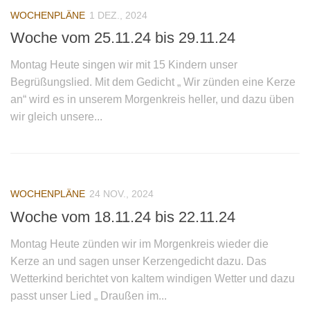
Kindergarten
WOCHENPLÄNE
1 DEZ., 2024
Woche vom 25.11.24 bis 29.11.24
Team
Pädagogisches Konzept
Montag Heute singen wir mit 15 Kindern unser
Begrüßungslied. Mit dem Gedicht „ Wir zünden eine Kerze
Ausrüstung im Kindergarten
an“ wird es in unserem Morgenkreis heller, und dazu üben
Inklusion
wir gleich unsere...
Wochenpläne
Elternarbeit
Alle Termine im Überblick
WOCHENPLÄNE
24 NOV., 2024
Archiv
Woche vom 18.11.24 bis 22.11.24
Presse
Montag Heute zünden wir im Morgenkreis wieder die
Waldspielgruppe
Kerze an und sagen unser Kerzengedicht dazu. Das
Pädagogisches Konzept
Wetterkind berichtet von kaltem windigen Wetter und dazu
passt unser Lied „ Draußen im...
Wald- und Naturpädagogik