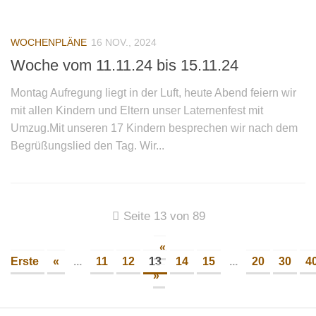
Infos und Team
Bildergalerie
WOCHENPLÄNE
16 NOV., 2024
Nachmittagsgruppen
Woche vom 11.11.24 bis 15.11.24
Waldwölfe
Montag Aufregung liegt in der Luft, heute Abend feiern wir
Bildergalerie
mit allen Kindern und Eltern unser Laternenfest mit
Umzug.Mit unseren 17 Kindern besprechen wir nach dem
Galerie 2014/2015
Begrüßungslied den Tag. Wir...
Galerie 2013/2014
Galerie 2012/2013
Die Klassiker
Seite 13 von 89
Login
«
Erste
«
...
11
12
13
14
15
...
20
30
4
»